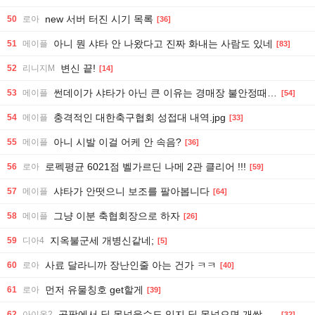
new 서버 터진 시기 목록
50
로아
[36]
아니 뭔 샤타 안 나왔다고 진짜 화내는 사람도 있네
51
메이플
[83]
변신 끝!
52
리니지M
[14]
썬데이가 샤타가 아닌 큰 이유는 경매장 불안정때문일듯
53
메이플
[54]
충격적인 대한축구협회 성접대 내역.jpg
54
메이플
[33]
아니 시발 이걸 어케 안 속음?
55
메이플
[36]
로펙평균 6021점 벨가르딘 나메 2관 클리어 !!!
56
로아
[59]
샤타가 안떳으니 보조를 팔아봅니다
57
메이플
[64]
그냥 이분 축협회장으로 하자
58
메이플
[26]
지옥불군세 개병신같네;
59
디아4
[5]
사료 달라니까 장난인줄 아는 건가 ㅋㅋ
60
로아
[40]
먼저 유물칭호 get할게
61
로아
[39]
공팟에서 딜 못넣을수도 있지 딜 못넣으면 개쌍욕 하는 사람들 가끔 보임
62
아이온2
[32]