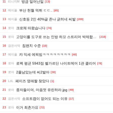
방금 일어난일
11
리니지M
[13]
부산 헌혈 먹튀 ㄷㄷ..
12
메이플
[65]
신호등 2인 40%글 존나 긁히네 씨발
13
메이플
[209]
크로체 따왔습니다
14
로아
[74]
고양이를 도구로 쓰는 인방 하꼬 스트리머 박제합니다.
15
로아
[218]
침팬치 수준
16
검은사막
[19]
캬 익세 에픽빔ㅋㅋㅋㅋㅋㅋㅋㅋ
17
메이플
[40]
로펙 평균 5943점 벨가르딘 나이트메어 1관 클리어
18
로아
[78]
2줄남았는데 씨2발아
19
로아
[30]
페이즈 영애짤 찾았다
20
LoL
[1]
종자들이여, 마음껏 유린하라.jpg
21
로아
[49]
소프트캡이 없어도 되는 이유
22
검은사막
[17]
이거 최촌가요
23
로아
[72]