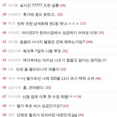
실시간 77777 도전 실황
37
메이플
[36]
휴가에 겜도 못하고..
38
오버워치
[12]
진짜 귀한 삼색화채 찐1등 떳냐 ㅅㅅㅅ
39
FCO
[17]
아이온2가 한국시장에서 성공하기 어려운 이유
40
아이온2
[37]
숍팔라 시너지 불평은 진짜 왜하는거임?
41
메이플
[165]
복귀후 7일차 나름 뿌듯
42
검은사막
[11]
메가부대는 더이상 나오기 힘들것 같다는 생각임
43
오버워치
[7]
도란 폼 올라오니까 개좋다
44
LoL
[12]
ㅇㅂ) 벨가르딘 나메 320줄 11시 유기 택틱 소개
45
로아
[45]
흠, 꼰대왔다.
46
검은사막
[22]
신맵 업뎃 이후 첫 수정 득템!ㅋㅋ
47
리니지M
[6]
벨가 최초 버스 성공인가요?
48
로아
[27]
단체로 혈귀가 되어버린 대한민국.jpg
49
로아
[20]