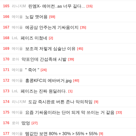
린엠X- 에어컨..as 너무 길다...
165
리니지M
[15]
노칼 깻어용
166
메이플
[59]
에공삼 안주는게 기싸움이지
167
메이플
[35]
페이즈 미쳤네
168
LoL
[2]
보조격 저렇게 심술난 이유
169
메이플
[45]
약포인데 간섭족쇄 시발
170
로아
[39]
" 죽어 "
171
메이플
[24]
홍콩KFC의 에바버거.jpg
172
메이플
[40]
페이즈는 진짜 원딜러다.
173
LoL
[1]
도감 즉시완료 버튼 존나 악의적임
174
리니지M
[9]
요즘 기싸움이라는 단어 되게 막 쓰이는 거 같음
175
메이플
[33]
땄엉
176
로아
[27]
템값만 보면 80% + 30% > 55% + 55%
177
메이플
[9]