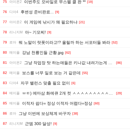
이번주도 모바일로 무스펠 클 완 **
75
아이온2
[19]
후변성 준비완료...
76
디아4
[9]
이 게임에 낚시가 왜 필요하냐
77
아이온2
[21]
아~ 기모찌!
78
리니지M
[9]
뭐 노말이 랏폿이라고!? 올릴까 하는 서포터들 봐라
79
로아
[52]
강남 천룡인들 근황.jpg
80
메이플
[62]
그냥 작업장 탓 하는애들은 키나값 내려가는게 꼬운거임.
81
아이온2
[86]
보스를 너무 일로 보는 거 같은데
82
메이플
[55]
자꾸 밸런스 맞출 필요 없이
83
디아4
[6]
ㅂㅌ) 에마삼 화에큐 2개 컷 ㅅㅅㅅㅅㅅㅅㅅㅅㅅㅅㅅㅅㅅㅅㅅㅅㅅㅅㅅ
84
메이플
[29]
이적자 쉽다= 정상 이적자 어렵다=정상
85
메이플
[60]
그냥 이번에 보상체계 바꾸자
86
로아
[38]
근뎀 300 달성!
87
리니지M
[9]