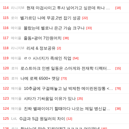
현재 마검사이고 투사 넘어가고 싶은데 하나 걸리는게...
114
리니지M
[18]
벨가르딘 나메 무공,2번 잡기 성공
115
로아
[22]
몰랐는데 벨로나 은근 가슴 크구나
116
메이플
[33]
줄돔+광어 7만원어치
117
메이플
[38]
리세 & 정보공유
118
리니지M
[2]
ㄹㅇ 시너지가 족쇄인 직업
119
메이플
[54]
로스트아크 인벤 일동은 스마게와 전재학 디렉터에게 요구합니다
120
로아
[15]
나메 로펙 6500+ 깻당
121
로아
[73]
10추글에 구걸해놓고 남 박제한 메이린된장통 << 박제
122
메이플
[78]
샤타가 기싸움일 이유가 있나
123
메이플
[25]
진짜 밸패이야기 할떄마다 나오는 제일 병신같은논리 TOP1
124
메이플
[38]
G급과 S급 원딜러의 차이
125
LoL
[12]
화낫는데 약속 지켜야됨? ㅋㅋㅋㅋ 어이없네
126
로아
[45]