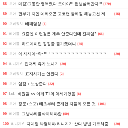
마감)그동안 행복했다 로아야!!! 현생살러간다!!!
88
로아
[479]
깐부가 지인 데려오곤 고코랜 빨래질 해놓고선 저격하네 ㅋㅋ
89
로아
[45]
배패달성
90
오버워치
[6]
요즘엔 이런걸론 개추 안준다던데 진짜임?
91
메이플
[66]
하드메이린 징징글 뭔가했더니
92
메이플
[45]
아 재재이~학~!!!!! ㅋㅋㅋㅋㅋㅋㅋㅋㅋㅋㅋㅋㅋㅋㅋㅋㅋㅋㅋㅋㅋ
93
로아
[20]
린저씨 휴가 보내기
94
리니지M
[20]
표지사기는 안된다
95
오버워치
[2]
임점 + 보상준다
96
로아
[22]
비원딜 << 이게 T1의 억제기였음
97
LoL
[8]
장문+스포) 태초부터 존재한 자들의 모든 것.
98
로아
[106]
그냥샤타를삭제해야함
99
메이플
[59]
다계정 박멸해야 리니지가 산다 방법 가르쳐줌 DD들어와라
100
리니지M
[20]