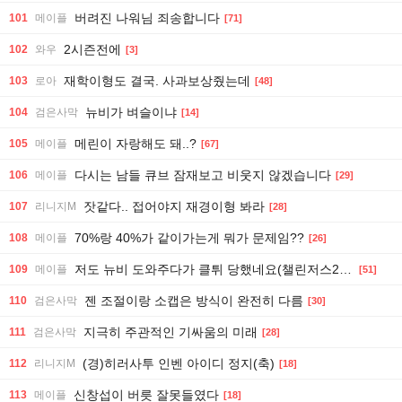
버려진 나워님 죄송합니다
101
메이플
[71]
2시즌전에
102
와우
[3]
재학이형도 결국. 사과보상줬는데
103
로아
[48]
뉴비가 벼슬이냐
104
검은사막
[14]
메린이 자랑해도 돼..?
105
메이플
[67]
다시는 남들 큐브 잠재보고 비웃지 않겠습니다
106
메이플
[29]
잣같다.. 접어야지 재경이형 봐라
107
리니지M
[28]
70%랑 40%가 같이가는게 뭐가 문제임??
108
메이플
[26]
저도 뉴비 도와주다가 클튀 당했네요(챌린저스2 클튀한 '꽃구름레테')
109
메이플
[51]
젠 조절이랑 소캡은 방식이 완전히 다름
110
검은사막
[30]
지극히 주관적인 기싸움의 미래
111
검은사막
[28]
(경)히러사투 인벤 아이디 정지(축)
112
리니지M
[18]
신창섭이 버릇 잘못들였다
113
메이플
[18]