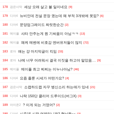
세상 오래 살고 볼 일이네요
178
검은사막
[9]
뉴비인데 전설 문장 꼈는데 왜 부적 3개밖에 못낌?
179
디아4
[6]
문양업그레이드 짜릿한순간
180
디아4
[2]
샤타 안주는게 뭔 기싸움이 아님ㅋㅋ
181
메이플
[13]
왜케 메벤에 비호감 엔버유저들이 많지
182
메이플
[72]
얘는 걍 마지막글이 킥임
183
로아
[33]
나메 너무 어려워서 결국 이짓을 하고야 말았음....
184
로아
[9]
메이플 최고 찌찌는 이누나아님?
185
메이플
[46]
요즘 졸룬 시세가 어떤가요?
186
디아4
[4]
소캡하드캡 자꾸 병신소리 하는애가 있네
187
검은사막
[21]
나락 150단 클리어 드루이드(버그X)
188
디아4
[3]
? 이게 되는 거였어?
189
아이온2
[2]
시즌15 시작 언제입니꽈? 형님들~~
190
디아4
[3]