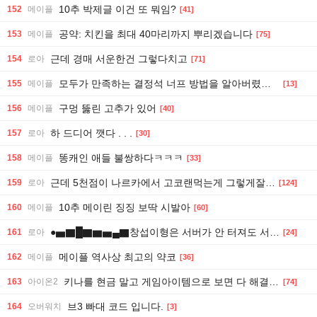
10추 박제글 이건 또 뭐임?
152
메이플
[41]
공약: 치킨을 최대 40마리까지 뿌리겠습니다
153
메이플
[75]
근데 경매 서운한건 그렇다치고
154
로아
[71]
모두가 만족하는 결정석 너프 방법을 알아버렸다 ㄷㄷ
155
메이플
[13]
구멍 뚫린 고추가 있어
156
메이플
[40]
하 드디어 깻다 . . .
157
로아
[30]
똥캐인 애들 불쌍하다ㅋㅋㅋ
158
메이플
[33]
근데 5천점이 나르카에서 고코랜먹는게 그렇게잘못된거임?
159
로아
[124]
10추 메이린 징징 보딱 시발아
160
메이플
[60]
●▅▇█▇▆▅▄▇창섭이형은 서버가 안 터져도 서버 터질걸 예상해서 보상 준비했는데 서버 안 터졌다고 그냥 주는데●▅▇█▇▆▅▄▇
161
로아
[24]
메이플 역사상 최고의 약코
162
메이플
[36]
키나를 현금 말고 게임아이템으로 보면 다 해결될 일이다.
163
아이온2
[74]
브3 빠대 코드 입니다.
164
오버워치
[3]