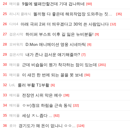
9월에 밸패안할건데 기대 겁나하네
24
메이플
[60]
똘끼형 다 좋은데 해외작업장 도와주는 짓은 좀 아니지않냐?
25
리니지 클래식
[35]
아래 극피 2퍼 더 띄우겠다고 30억 쓴 사람입니다
26
디아4
[12]
하이퍼 부스트 이후 길 잃은 뉴비분들!
27
검은사막
[9]
D.Mon 애니메이션 영웅 시네마틱
28
오버워치
[6]
내가 존나 검서운 얘기해줄까?
29
검은사막
[7]
근데 비숍들이 뭔가 착각하는 점이 있는데
30
메이플
[201]
이 새낀 한 번에 되는 꼴을 못 보네
31
메이플
[56]
룰러 부활 T1부활
32
LoL
[6]
전장연 시위 막은 예수
33
메이플
[38]
ㅇㅂ)청묘 하림솔 근속 동식
34
메이플
[22]
세상 ㅈㄴ좁다 ...
35
메이플
[62]
경기도가 왜 돈이 없냐니 ㅇㅇ...
36
로아
[124]