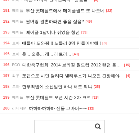
부산 롯데월드에서 메이플월드 또 나오네
191
메이플
[22]
짤녀랑 결혼하라면 좋음 싫음?
192
메이플
[45]
메이플 1달이나 쉬었음 청년
193
메이플
[33]
얘들아 도와줘!!! 노돌리 8명 만들어야해!!
194
로아
[8]
읏... 으읏... 레... 레트라...
195
로아
[40]
대한축구협회, 2014 브라질 월드컵·2012 런던 올림픽 예선전 등 심판에 수차례 성접대
196
FCO
[15]
쪼렙으로 시던 달리다 넬타루스가 나오면 긴장해야 할 몹
197
와우
[4]
깐부떡밥에 소신발언 하나 해도 되냐
198
로아
[25]
부산 롯데월드 오픈 시즌 2차 ㅋㅋ
199
메이플
[29]
하하하하하하 선물 고마버~~~
200
리니지M
[12]