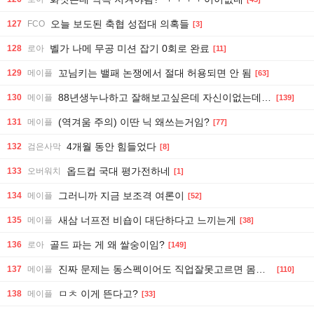
오늘 보도된 축협 성접대 의혹들
127
FCO
[3]
벨가 나메 무공 미션 잡기 0회로 완료
128
로아
[11]
꼬님키는 밸패 논쟁에서 절대 허용되면 안 됨
129
메이플
[63]
88년생누나하고 잘해보고싶은데 자신이없는데어쩌지
130
메이플
[139]
(역겨움 주의) 이딴 닉 왜쓰는거임?
131
메이플
[77]
4개월 동안 힘들었다
132
검은사막
[8]
옵드컵 국대 평가전하네
133
오버워치
[1]
그러니까 지금 보조격 여론이
134
메이플
[52]
새삼 너프전 비숍이 대단하다고 느끼는게
135
메이플
[38]
골드 파는 게 왜 쌀숭이임?
136
로아
[149]
진짜 문제는 동스펙이어도 직업잘못고르면 몸숍을 데려가야하는 밸런스아닐까...
137
메이플
[110]
ㅁㅊ 이게 뜬다고?
138
메이플
[33]