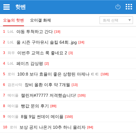
핫벤
오늘의 핫벤
오이갤 화제
야동 투척하고 간다
1
LoL
[19]
올 시즌 구마유시 솔킬 64회..jpg
2
LoL
[24]
이번주 교역소 룩 좋네요 2
3
와우
[3]
페이즈 감상평
4
LoL
[2]
100:8 보다 효율이 좋은 상향된 아제나 ㄷㄷ
5
로아
[108]
장비 올환 이후 약 7개월
6
검은사막
[13]
챌린저#77777 저격했습니다!
7
메이플
[105]
빵값 문의 후기
8
메이플
[89]
8월 9일 썬데이 메이플
9
메이플
[150]
보상 공지 나온거 10추 하니 올리자
10
로아
[84]