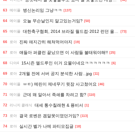
병신논리임 그냥ㅋㅋ
63
메이플
[137]
오늘 무슨날인지 알고있는거임?
64
메이플
[50]
대한축구협회, 2014 브라질 월드컵·2012 런던 올림픽 예선전 등 심판에 수차례 성접대
65
메이플
[73]
진짜 애지간히 해쳐먹어야지
66
로아
[19]
얘들아 퍼클런 끝났으면 이 사람들 불태워야해!!
67
로아
[25]
15시즌 엘드루인 이거 요물이네요ㅋㅋㅋㅋㅋㅋ
68
디아4
[6]
2개월 전에 서버 공지 분석한 사람...jpg
69
로아
[11]
ㅂㅌ) 메린이 제네무기 윗잠 사고쳤어요
70
메이플
[46]
근데 왜 알아서 족쇄를 차려고 함?
71
메이플
[110]
대세 통수칠래현 & 푱비서
72
리니지 클래식
[1]
결국 로벤은 겜알못이였던거임?
73
로아
[113]
실시간 벨가 나메 파티모집글
74
로아
[18]