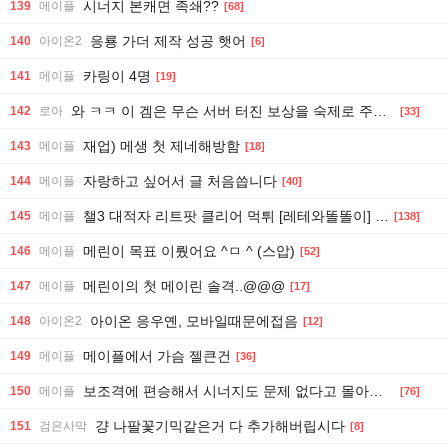
시너지 본캐면 족쇄??
139
메이플
[68]
응룡 가더 제작 성공 햇어
140
아이온2
[6]
카링이 4명
141
메이플
[19]
와 ㅋㅋ 이 겜은 무슨 서버 터진 보상을 숙제로 주냐 ㅋㅋ
142
로아
[33]
재업) 메생 첫 제네해방함
143
메이플
[18]
자랑하고 싶어서 글 처음씁니다
144
메이플
[40]
챌3 대적자 리트팟 클리어 먹튀 [레테와똘똘이] 박제 판단 부탁드려요.
145
메이플
[138]
메린이 목표 이뤘어요 ^ㅁ ^ (스압)
146
메이플
[52]
메린이의 첫 메이린 솔격..@@@
147
메이플
[17]
아이온 응우옌, 모바일때문에접음
148
아이온2
[12]
메이플에서 가슴 젤큰건
149
메이플
[36]
보조격에 편승해서 시너지도 문제 없다고 몰아가지 마라
150
메이플
[76]
걍 나팔꽃기믹같은거 다 추가해버립시다
151
검은사막
[8]